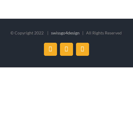
© Copyright 2022 |
swissgo4design
| All Rights Reserved
Facebook
Instagram
LinkedIn